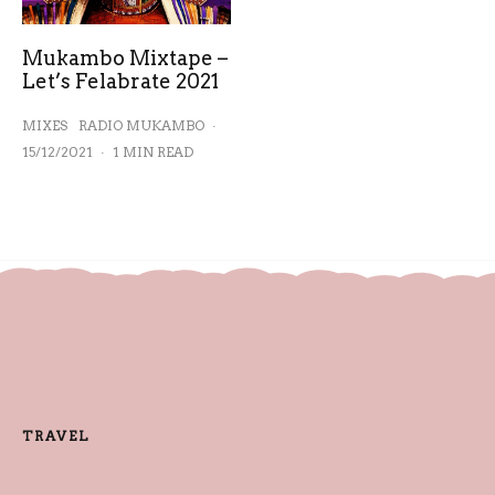
Mukambo Mixtape –
Let’s Felabrate 2021
MIXES
RADIO MUKAMBO
·
15/12/2021
·
1 MIN READ
TRAVEL